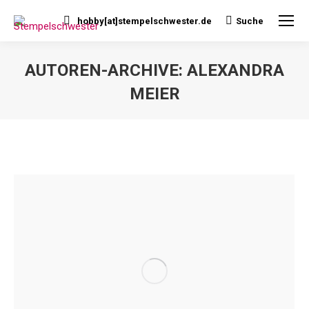
hobby[at]stempelschwester.de
Suche
Search:
AUTOREN-ARCHIVE:
ALEXANDRA
MEIER
Sie befinden sich hier: