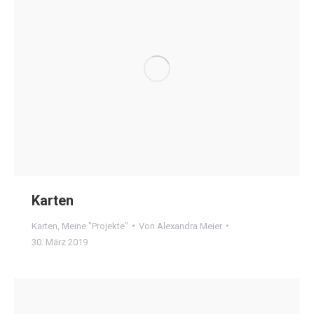
Karten
Karten
,
Meine "Projekte"
Von
Alexandra Meier
30. März 2019