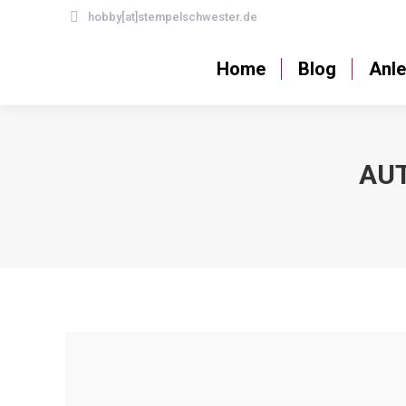
hobby[at]stempelschwester.de
Home
Blog
Home
Blog
Anle
AU