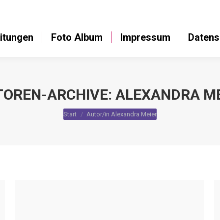
Anleitungen
Foto Album
Impressum
itungen
Foto Album
Impressum
Datens
TOREN-ARCHIVE:
ALEXANDRA ME
Sie befinden sich hier:
Start
Autor/in Alexandra Meier