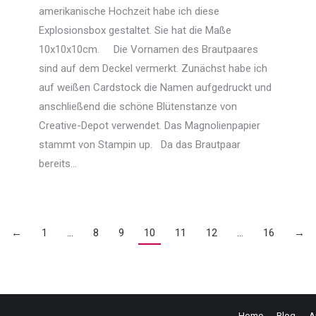
amerikanische Hochzeit habe ich diese
Explosionsbox gestaltet. Sie hat die Maße
10x10x10cm. Die Vornamen des Brautpaares
sind auf dem Deckel vermerkt. Zunächst habe ich
auf weißen Cardstock die Namen aufgedruckt und
anschließend die schöne Blütenstanze von
Creative-Depot verwendet. Das Magnolienpapier
stammt von Stampin up. Da das Brautpaar
bereits…
←
1
…
8
9
10
11
12
…
16
→
Home
Blog
A