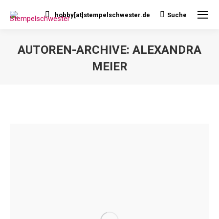
hobby[at]stempelschwester.de
Suche
Search:
AUTOREN-ARCHIVE:
ALEXANDRA
MEIER
Sie befinden sich hier: