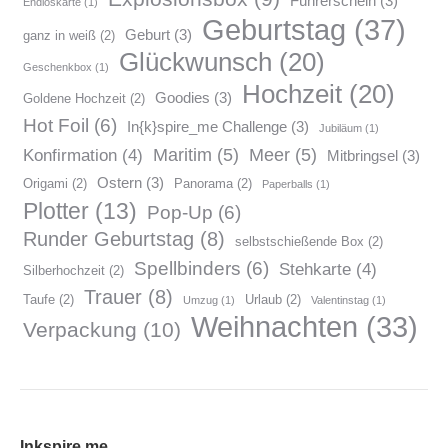
Führerschein
(3)
Endloskarte
(1)
Geburtstag
(37)
Geburt
(3)
ganz in weiß
(2)
Glückwunsch
(20)
Geschenkbox
(1)
Hochzeit
(20)
Goodies
(3)
Goldene Hochzeit
(2)
Hot Foil
(6)
In{k}spire_me Challenge
(3)
Jubiläum
(1)
Maritim
(5)
Meer
(5)
Konfirmation
(4)
Mitbringsel
(3)
Ostern
(3)
Origami
(2)
Panorama
(2)
Paperballs
(1)
Plotter
(13)
Pop-Up
(6)
Runder Geburtstag
(8)
selbstschießende Box
(2)
Spellbinders
(6)
Stehkarte
(4)
Silberhochzeit
(2)
Trauer
(8)
Taufe
(2)
Urlaub
(2)
Umzug
(1)
Valentinstag
(1)
Weihnachten
(33)
Verpackung
(10)
Inkspire me