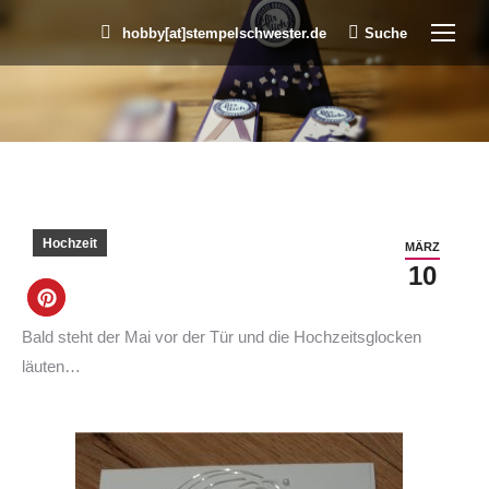
hobby[at]stempelschwester.de
Suche
Search:
Sie befinden sich hier:
Hochzeit
MÄRZ
10
Bald steht der Mai vor der Tür und die Hochzeitsglocken
läuten…