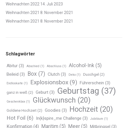
Weihnachten 2022
14. Juli 2023
Weihnachten 2021
8. November 2021
Weihnachten 2021
8. November 2021
Schlagwörter
Alcohol-Ink
(5)
Abitur
(3)
Abschied
(1)
Abschluss
(1)
Box
(7)
Beileid
(3)
Clutch
(3)
Duschgel
(2)
Deko
(1)
Explosionsbox
(9)
Führerschein
(3)
Endloskarte
(1)
Geburtstag
(37)
Geburt
(3)
ganz in weiß
(2)
Glückwunsch
(20)
Geschenkbox
(1)
Hochzeit
(20)
Goodies
(3)
Goldene Hochzeit
(2)
Hot Foil
(6)
In{k}spire_me Challenge
(3)
Jubiläum
(1)
Maritim
(5)
Meer
(5)
Konfirmation
(4)
Mitbringsel
(3)