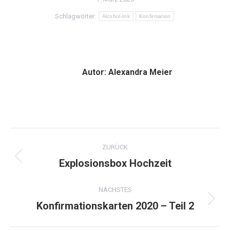
Schlagwörter:
Alcohol-Ink
Konfirmation
Autor:
Alexandra Meier
Kommentarnavigation
ZURÜCK
Explosionsbox Hochzeit
Vorheriger
Beitrag:
NÄCHSTES
Konfirmationskarten 2020 – Teil 2
Nächster
Beitrag: