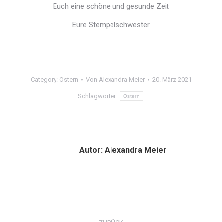
Euch eine schöne und gesunde Zeit
Eure Stempelschwester
Category:
Ostern
Von
Alexandra Meier
20. März 2021
Schlagwörter:
Ostern
Autor:
Alexandra Meier
Kommentarnavigation