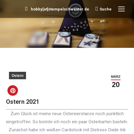
hobby[at]stempelschwester.de
Suche
Search:
Sie befinden sich hier:
Ostern
MÄRZ
20
Ostern 2021
Zum Glück ist meine neue Ostereierstanze noch pünktlich
eingetroffen. So konnte ich noch ein paar Osterkarten basteln.
Zunächst habe ich weißen Cardstock mit Distress Oxide Ink