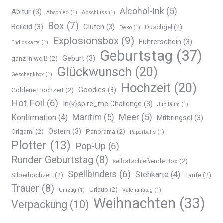
Alcohol-Ink
(5)
Abitur
(3)
Abschied
(1)
Abschluss
(1)
Box
(7)
Beileid
(3)
Clutch
(3)
Duschgel
(2)
Deko
(1)
Explosionsbox
(9)
Führerschein
(3)
Endloskarte
(1)
Geburtstag
(37)
Geburt
(3)
ganz in weiß
(2)
Glückwunsch
(20)
Geschenkbox
(1)
Hochzeit
(20)
Goodies
(3)
Goldene Hochzeit
(2)
Hot Foil
(6)
In{k}spire_me Challenge
(3)
Jubiläum
(1)
Maritim
(5)
Meer
(5)
Konfirmation
(4)
Mitbringsel
(3)
Ostern
(3)
Origami
(2)
Panorama
(2)
Paperballs
(1)
Plotter
(13)
Pop-Up
(6)
Runder Geburtstag
(8)
selbstschießende Box
(2)
Spellbinders
(6)
Stehkarte
(4)
Silberhochzeit
(2)
Taufe
(2)
Trauer
(8)
Urlaub
(2)
Umzug
(1)
Valentinstag
(1)
Weihnachten
(33)
Verpackung
(10)