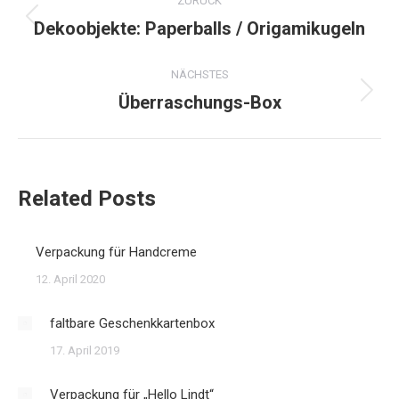
ZURÜCK
Dekoobjekte: Paperballs / Origamikugeln
Vorheriger
Beitrag:
NÄCHSTES
Überraschungs-Box
Nächster
Beitrag:
Related Posts
Verpackung für Handcreme
12. April 2020
faltbare Geschenkkartenbox
17. April 2019
Verpackung für „Hello Lindt“