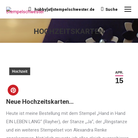
hobby[at]stempelschwester.de
Suche
Search:
HOCHZEITSKARTEN
Sie befinden sich hier:
Hochzeit
APR.
15
Neue Hochzeitskarten…
Heute ist meine Bestellung mit dem Stempel „Hand in Hand
EIN LEBEN LANG“ (Rayher), der Stanze „Ja“, der „Ringstanze
und ein weiteres Stempelset von Alexandra Renke