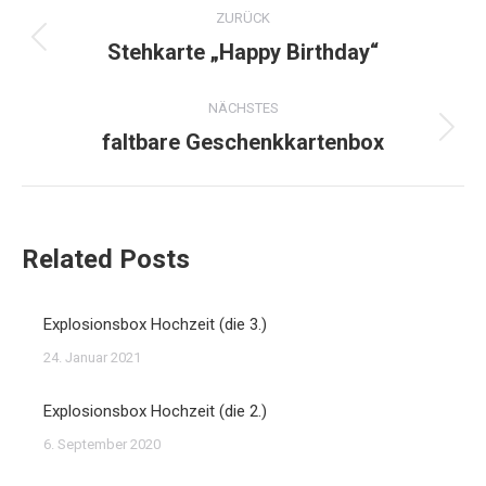
Kommentarnavigation
ZURÜCK
Stehkarte „Happy Birthday“
Vorheriger
Beitrag:
NÄCHSTES
faltbare Geschenkkartenbox
Nächster
Beitrag:
Related Posts
Explosionsbox Hochzeit (die 3.)
24. Januar 2021
Explosionsbox Hochzeit (die 2.)
6. September 2020