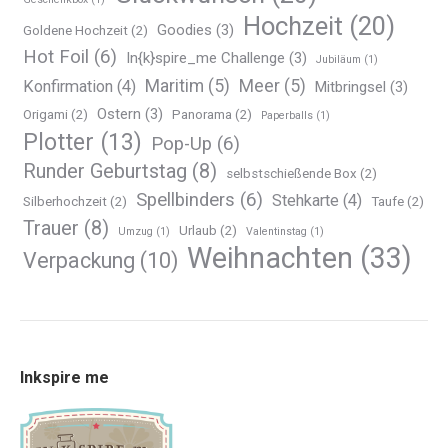
Hochzeit
(20)
Goodies
(3)
Goldene Hochzeit
(2)
Hot Foil
(6)
In{k}spire_me Challenge
(3)
Jubiläum
(1)
Maritim
(5)
Meer
(5)
Konfirmation
(4)
Mitbringsel
(3)
Ostern
(3)
Origami
(2)
Panorama
(2)
Paperballs
(1)
Plotter
(13)
Pop-Up
(6)
Runder Geburtstag
(8)
selbstschießende Box
(2)
Spellbinders
(6)
Stehkarte
(4)
Silberhochzeit
(2)
Taufe
(2)
Trauer
(8)
Urlaub
(2)
Umzug
(1)
Valentinstag
(1)
Weihnachten
(33)
Verpackung
(10)
Inkspire me