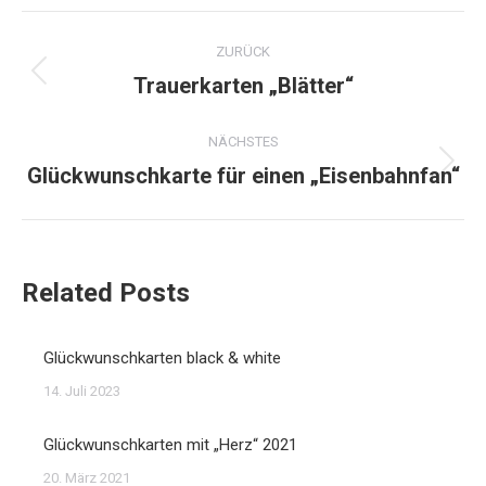
Kommentarnavigation
ZURÜCK
Trauerkarten „Blätter“
Vorheriger
Beitrag:
NÄCHSTES
Glückwunschkarte für einen „Eisenbahnfan“
Nächster
Beitrag:
Related Posts
Glückwunschkarten black & white
14. Juli 2023
Glückwunschkarten mit „Herz“ 2021
20. März 2021