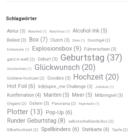
Schlagwörter
Alcohol-Ink
(5)
Abitur
(3)
Abschied
(1)
Abschluss
(1)
Box
(7)
Beileid
(3)
Clutch
(3)
Duschgel
(2)
Deko
(1)
Explosionsbox
(9)
Führerschein
(3)
Endloskarte
(1)
Geburtstag
(37)
Geburt
(3)
ganz in weiß
(2)
Glückwunsch
(20)
Geschenkbox
(1)
Hochzeit
(20)
Goodies
(3)
Goldene Hochzeit
(2)
Hot Foil
(6)
In{k}spire_me Challenge
(3)
Jubiläum
(1)
Maritim
(5)
Meer
(5)
Konfirmation
(4)
Mitbringsel
(3)
Ostern
(3)
Origami
(2)
Panorama
(2)
Paperballs
(1)
Plotter
(13)
Pop-Up
(6)
Runder Geburtstag
(8)
selbstschießende Box
(2)
Spellbinders
(6)
Stehkarte
(4)
Silberhochzeit
(2)
Taufe
(2)