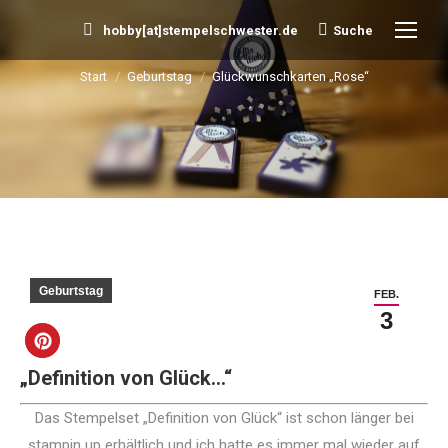
hobby[at]stempelschwester.de
Suche
Search:
Start
Geburtstag
Glückwunschkarten „Rose“
Sie befinden sich hier:
Geburtstag
FEB.
3
„Definition von Glück…“
Das Stempelset „Definition von Glück“ ist schon länger bei
stampin up erhältlich und ich hatte es immer mal wieder auf