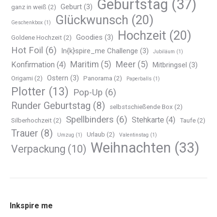
Geburtstag
(37)
Geburt
(3)
ganz in weiß
(2)
Glückwunsch
(20)
Geschenkbox
(1)
Hochzeit
(20)
Goodies
(3)
Goldene Hochzeit
(2)
Hot Foil
(6)
In{k}spire_me Challenge
(3)
Jubiläum
(1)
Maritim
(5)
Meer
(5)
Konfirmation
(4)
Mitbringsel
(3)
Ostern
(3)
Origami
(2)
Panorama
(2)
Paperballs
(1)
Plotter
(13)
Pop-Up
(6)
Runder Geburtstag
(8)
selbstschießende Box
(2)
Spellbinders
(6)
Stehkarte
(4)
Silberhochzeit
(2)
Taufe
(2)
Trauer
(8)
Urlaub
(2)
Umzug
(1)
Valentinstag
(1)
Weihnachten
(33)
Verpackung
(10)
Inkspire me