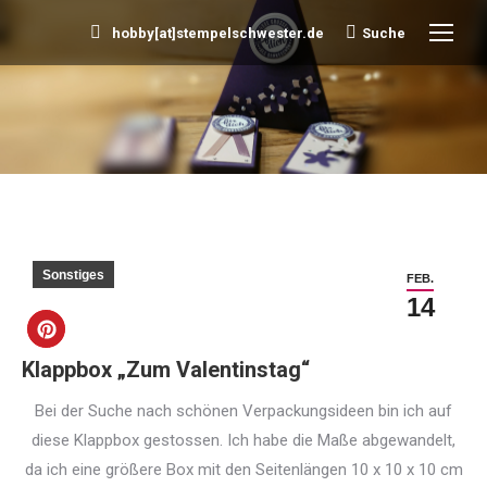
hobby[at]stempelschwester.de
Suche
Search:
Sie befinden sich hier:
Sonstiges
FEB.
14
Klappbox „Zum Valentinstag“
Bei der Suche nach schönen Verpackungsideen bin ich auf
diese Klappbox gestossen. Ich habe die Maße abgewandelt,
da ich eine größere Box mit den Seitenlängen 10 x 10 x 10 cm