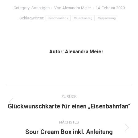
Category:
Sonstiges
Von
Alexandra Meier
14. Februar 2020
Schlagwörter:
Geschenkbox
Valentinstag
Verpackung
Autor:
Alexandra Meier
Kommentarnavigation
ZURÜCK
Glückwunschkarte für einen „Eisenbahnfan“
Vorheriger
Beitrag:
NÄCHSTES
Sour Cream Box inkl. Anleitung
Nächster