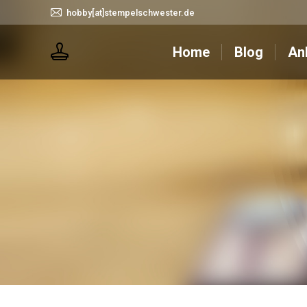
hobby[at]stempelschwester.de
Home
Blog
Home
Blog
An