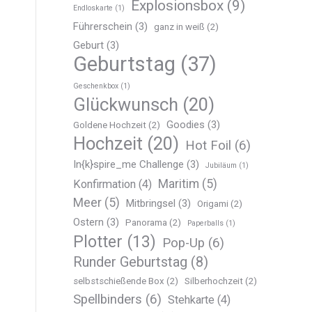
Explosionsbox
(9)
Endloskarte
(1)
Führerschein
(3)
ganz in weiß
(2)
Geburt
(3)
Geburtstag
(37)
Geschenkbox
(1)
Glückwunsch
(20)
Goodies
(3)
Goldene Hochzeit
(2)
Hochzeit
(20)
Hot Foil
(6)
In{k}spire_me Challenge
(3)
Jubiläum
(1)
Maritim
(5)
Konfirmation
(4)
Meer
(5)
Mitbringsel
(3)
Origami
(2)
Ostern
(3)
Panorama
(2)
Paperballs
(1)
Plotter
(13)
Pop-Up
(6)
Runder Geburtstag
(8)
selbstschießende Box
(2)
Silberhochzeit
(2)
Spellbinders
(6)
Stehkarte
(4)