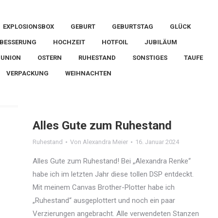
EXPLOSIONSBOX
GEBURT
GEBURTSTAG
GLÜCK
 BESSERUNG
HOCHZEIT
HOTFOIL
JUBILÄUM
MUNION
OSTERN
RUHESTAND
SONSTIGES
TAUFE
VERPACKUNG
WEIHNACHTEN
Alles Gute zum Ruhestand
Ruhestand
Von
Alexandra Meier
16. Januar 2024
Alles Gute zum Ruhestand! Bei „Alexandra Renke“
habe ich im letzten Jahr diese tollen DSP entdeckt.
Mit meinem Canvas Brother-Plotter habe ich
„Ruhestand“ ausgeplottert und noch ein paar
Verzierungen angebracht. Alle verwendeten Stanzen