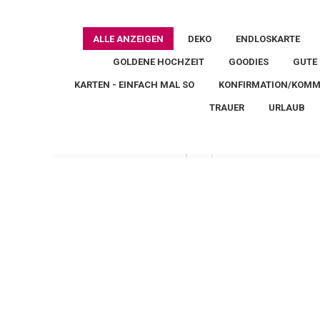
ALLE ANZEIGEN
DEKO
ENDLOSKARTE
GOLDENE HOCHZEIT
GOODIES
GUTE
KARTEN - EINFACH MAL SO
KONFIRMATION/KOM
TRAUER
URLAUB