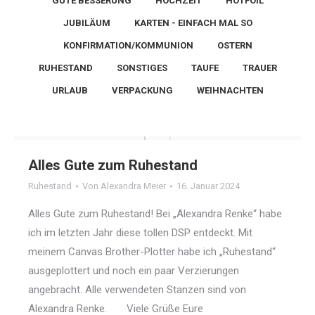
GUTE BESSERUNG
HOCHZEIT
HOTFOIL
JUBILÄUM
KARTEN - EINFACH MAL SO
KONFIRMATION/KOMMUNION
OSTERN
RUHESTAND
SONSTIGES
TAUFE
TRAUER
URLAUB
VERPACKUNG
WEIHNACHTEN
Alles Gute zum Ruhestand
Ruhestand
Von
Alexandra Meier
16. Januar 2024
Alles Gute zum Ruhestand! Bei „Alexandra Renke“ habe
ich im letzten Jahr diese tollen DSP entdeckt. Mit
meinem Canvas Brother-Plotter habe ich „Ruhestand“
ausgeplottert und noch ein paar Verzierungen
angebracht. Alle verwendeten Stanzen sind von
Alexandra Renke. Viele Grüße Eure