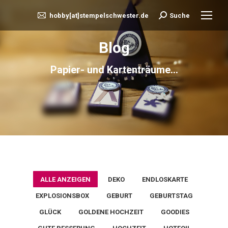
hobby[at]stempelschwester.de
Suche
Search:
Blog
Papier- und Kartenträume...
ALLE ANZEIGEN
DEKO
ENDLOSKARTE
EXPLOSIONSBOX
GEBURT
GEBURTSTAG
GLÜCK
GOLDENE HOCHZEIT
GOODIES