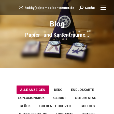
hobby[at]stempelschwester.de
Suche
Search:
Blog
Papier- und Kartenträume...
ALLE ANZEIGEN
DEKO
ENDLOSKARTE
EXPLOSIONSBOX
GEBURT
GEBURTSTAG
GLÜCK
GOLDENE HOCHZEIT
GOODIES