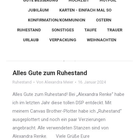
GUTE BESSERUNG
HOCHZEIT
HOTFOIL
JUBILÄUM
KARTEN - EINFACH MAL SO
KONFIRMATION/KOMMUNION
OSTERN
RUHESTAND
SONSTIGES
TAUFE
TRAUER
URLAUB
VERPACKUNG
WEIHNACHTEN
Alles Gute zum Ruhestand
Ruhestand
Von
Alexandra Meier
16. Januar 2024
Alles Gute zum Ruhestand! Bei „Alexandra Renke“ habe
ich im letzten Jahr diese tollen DSP entdeckt. Mit
meinem Canvas Brother-Plotter habe ich „Ruhestand“
ausgeplottert und noch ein paar Verzierungen
angebracht. Alle verwendeten Stanzen sind von
Alexandra Renke. Viele Grüße Eure